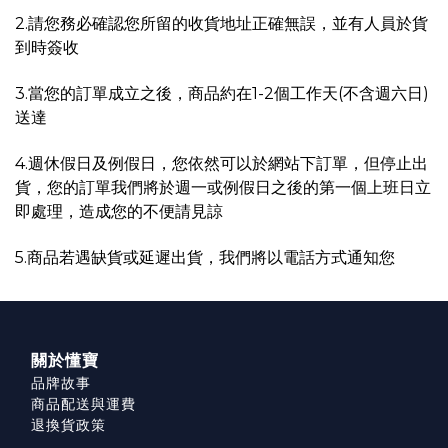
2.請您務必確認您所留的收貨地址正確無誤
，並有人員於貨
到時簽收
3.當您的訂單成立之後
，商品約在1-2個工作天(不含週六日)
送達
4.週休假日及例假日
，您依然可以於網站下訂單
，但停止出
貨
，您的訂單我們將於週一或例假日之後的第一個上班日立
即處理
，造成您的不便請見諒
5.商品若遇缺貨或延遲出貨
，我們將以電話方式通知您
關於懂寶
品牌故事
商品配送與運費
退換貨政策