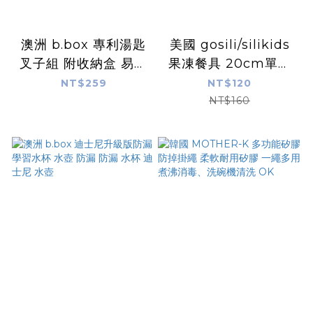
澳洲 b.box 專利湯匙
美國 gosili/silikids
叉子組 附收納盒 易於
果凍餐具 20cm單支
抓握握柄 符合孩子嘴
吸管隨行口袋組 100%
NT$259
NT$120
巴的尺寸和形狀 馬卡
鉑金級矽膠 耐高溫 團
NT$160
龍新色（多色可選）
體送禮