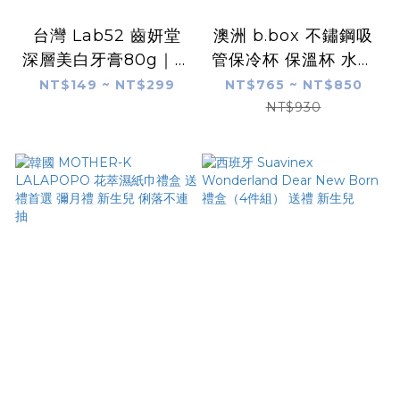
台灣 Lab52 齒妍堂
澳洲 b.box 不鏽鋼吸
深層美白牙膏80g｜美
管保冷杯 保溫杯 水杯
齒小金管 衛福部核可
三層隔熱功能 按鈕式
NT$149 ~ NT$299
NT$765 ~ NT$850
美白成分 牙齒美白 超
開啟 小朋友水壺
NT$930
氟 美齒 亮白 淨白 居
家美白