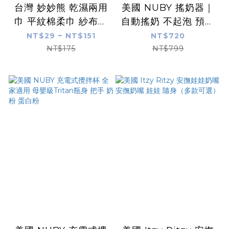
台灣 妙妙熊 乾濕兩用
美國 NUBY 搖奶器｜
巾 平紋棉柔巾 紗布巾
自動搖奶 不起泡 預防
柔仕巾 護理巾 紗布毛
脹氣 媽媽解放雙手 新
NT$29 ~ NT$151
NT$720
巾 餵奶巾 清淨棉 拋棄
生禮物
NT$175
NT$799
式浴巾 拋棄式毛巾 拋
棄式餐墊紙 兒純水棉
柔厚濕巾 棉柔抗菌濕
巾