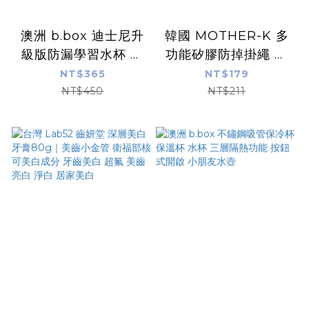
澳洲 b.box 迪士尼升
韓國 MOTHER-K 多
級版防漏學習水杯 水
功能矽膠防掉掛繩 柔
壺 防漏 防漏 水杯 迪
軟耐用矽膠 一繩多用
NT$365
NT$179
士尼 水壺
煮沸消毒、洗碗機清洗
NT$450
NT$211
OK