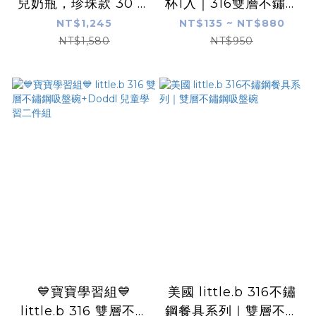
兒奶瓶，珍珠款 30 週
杯1入｜316雙層不鏽鋼
年紀念款，240 毫升
系列｜學習餐具｜多種
NT$1,245
NT$135 ~ NT$880
新品上市
顏色
NT$1,580
NT$950
💙寶寶學習組💙
美國 little.b 316不鏽
little.b 316 雙層不鏽
鋼餐具系列｜雙層不鏽