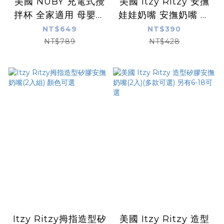
美國 NUBY 充電式攪
美國 Itzy Ritzy 安撫
拌杯 全家適用 母嬰級
娃娃奶嘴 安撫奶嘴 娃
Tritan瓶身 把手 奶粉
娃 隨身（多款可選）
NT$649
NT$390
蛋白粉
NT$789
NT$428
Itzy Ritzy拇指造型矽
美國 Itzy Ritzy 造型