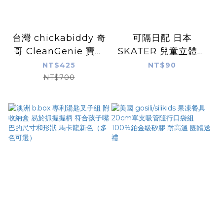
台灣 chickabiddy 奇
可隔日配 日本
哥 CleanGenie 寶寶
SKATER 兒童立體口
沐浴酵素 溫和植萃 清
罩5入 幼童口罩 立體
NT$425
NT$90
潔滋潤 舒緩調理 1M+
口罩 幼兒園口罩 托嬰
NT$700
寶寶沐浴
中心 防塵口罩 拋棄式
口罩