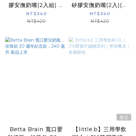
膠安撫奶嘴(2入組) 顏
矽膠安撫奶嘴(2入)(多
色可選
款可選) 另有6-18可選
NT$340
NT$340
NT$420
NT$420
售完
Betta Brain 寬口嬰
【little.b】三用學飲