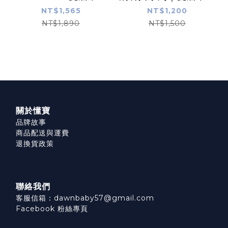
鋼吸盤碗+Doddl 兒
鋼吸盤碗
NT$1,565
NT$1,200
童學習二件組
NT$1,890
NT$1,500
關於懂寶
品牌故事
商品配送與運費
退換貨政策
聯絡我們
客服信箱：dawnbaby57@gmail.com
Facebook 粉絲專頁