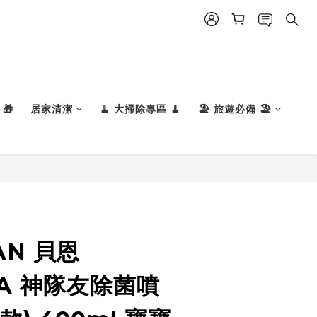
🎁
居家清潔
🧹 大掃除專區 🧹
🏖️ 旅遊必備 🏖️
AN 貝恩
YA 神隊友除菌噴