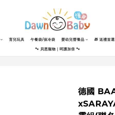
育兒玩具
午餐袋/保冷袋
嬰幼兒營養品
🎁 送禮首選 
🐾 貝恩寵物｜呵護加倍 🐾
德國 BA
xSARA