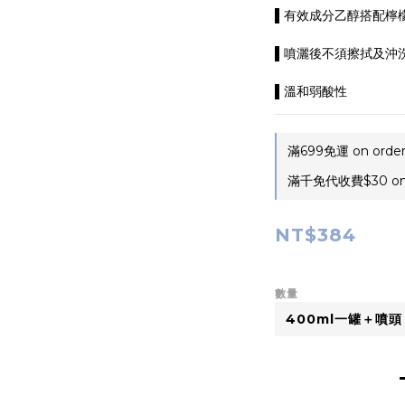
▌有效成分乙醇搭配檸
▌噴灑後不須擦拭及沖
▌溫和弱酸性
滿699免運 on orde
滿千免代收費$30 on 
NT$384
數量