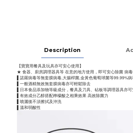
Description
Ad
【寶寶用餐具及玩具亦可安心使用】
★ 食器、廚房調理器具等 在意的地方使用，即可安心除菌 病毒
▌諾羅病毒等無套膜病毒,大腸桿菌,金黃色葡萄球菌等99.99%
▌一般酒精無效無套膜病毒亦可輕鬆除去
▌日本食品添加物等級成分，餐具及刀具、砧板等調理器具亦可
▌有效成分乙醇搭配檸檬酸之相乘效果 高效除菌力
▌噴灑後不須擦拭及沖洗
▌溫和弱酸性