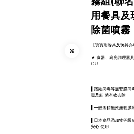
霧組(聯名
用餐具及
除菌噴霧
【寶寶用餐具及玩具亦
★ 食器、廚房調理器具
OUT
▌諾羅病毒等無套膜病毒
毒及細 菌有效去除
▌一般酒精無效無套膜
▌日本食品添加物等級
安心 使用