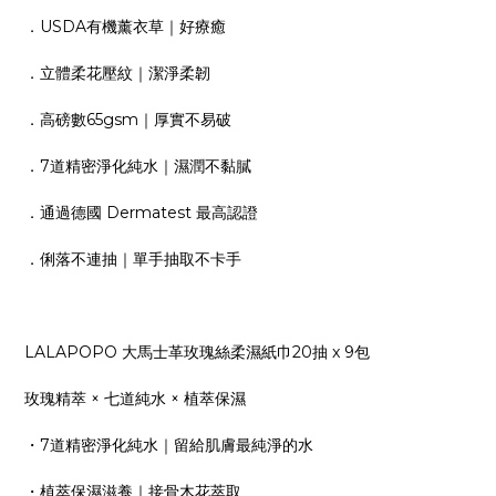
．USDA有機薰衣草｜好療癒
．立體柔花壓紋｜潔淨柔韌
．高磅數65gsm｜厚實不易破
．7道精密淨化純水｜濕潤不黏膩
．通過德國 Dermatest 最高認證
．俐落不連抽｜單手抽取不卡手
LALAPOPO 大馬士革玫瑰絲柔濕紙巾20抽 x 9包
玫瑰精萃 × 七道純水 × 植萃保濕
・7道精密淨化純水｜留給肌膚最純淨的水
・植萃保濕滋養｜接骨木花萃取