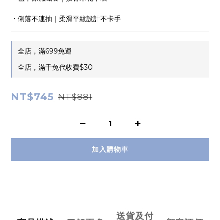
・俐落不連抽｜柔滑平紋設計不卡手
全店，滿699免運
全店，滿千免代收費$30
NT$745
NT$881
加入購物車
送貨及付