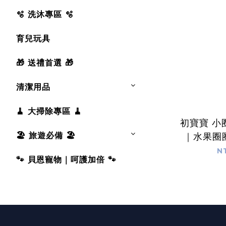
🫧 洗沐專區 🫧
育兒玩具
🎁 送禮首選 🎁
清潔用品
🧹 大掃除專區 🧹
初寶寶 小
🏖️ 旅遊必備 🏖️
｜水果圈
上｜獨立
N
🐾 貝恩寵物｜呵護加倍 🐾
嬰兒餅乾 