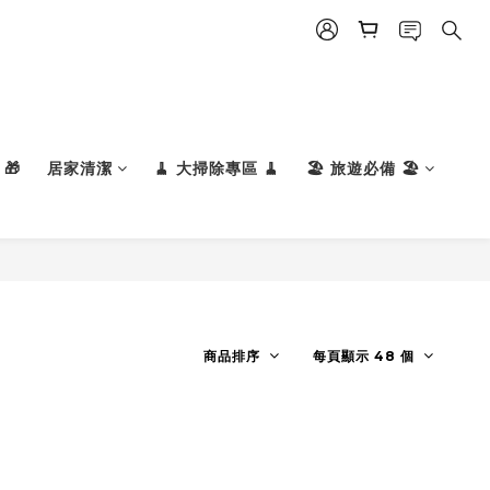
🎁
居家清潔
🧹 大掃除專區 🧹
🏖️ 旅遊必備 🏖️
商品排序
每頁顯示 48 個